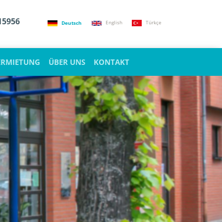
15956
Deutsch
English
Türkçe
ERMIETUNG
ÜBER UNS
KONTAKT