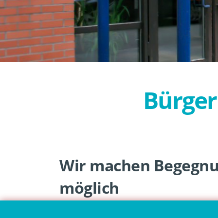
Bürger
Wir machen Begegn
möglich
Das Bürgerhaus Neckarstadt West e.V. un