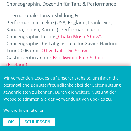
Choreographin, Dozentin für Tanz & Performance
Internationale Tanzausbildung &
Performanceprojekte (USA, England, Frankreich,
Kanada, Indien, Karibik). Performance und
Choreographie für die
„Chako Music Show”
.
Choreographische Tätigkeit u.a. für Xavier Naidoo:
Tour 2006 und
„O live Lait - Die Show”
.
Gastdozentin an der
Brockwood Park School
(England)
.
Dozentin für Performance & Körpertraining
an
Wir verwenden Cookies auf unserer Website, um Ihnen die
der
Popakademie Mannheim
und beim deutschen
bestmögliche Benutzerfreundlichkeit bei der Seitennutzung
Musikrat im
„PopCamp”
: Meisterkurs für populäre
gewährleisten zu können. Durch die weitere Nutzung der
Musik.
Webseite stimmen Sie der Verwendung von Cookies zu.
Fortlaufende
Tanzkurse in Mannheim
, Bürgerhaus
Weitere Informationen
Neckarstadt West:
OK
SCHLIESSEN
In den Tanzkursen spezialisiert sich Bettina Habekost
auf Caribbean Dance & Dance Fusion.