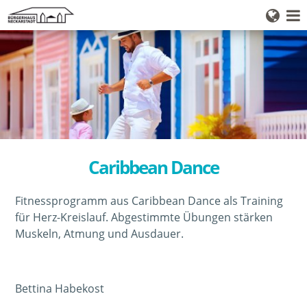
Startseite
Deutsch
English
Kursangebote
Türkçe
Mehrgenerationenhaus
Vermietung
Über uns
Caribbean Dance
Kontakt
Fitnessprogramm aus Caribbean Dance als Training
für Herz-Kreislauf. Abgestimmte Übungen stärken
Muskeln, Atmung und Ausdauer.
Bettina Habekost